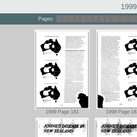
1999
Pages:
1
2
3
4
5
6
7
8
9
10
11
12
1999 Page 181
1999 Page 18