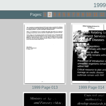
1999
Pages:
1
2
3
4
5
6
7
8
9
10
11
12
1999 Page 013
1999 Page 014