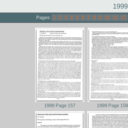
1999
Pages:
1
2
3
4
5
6
7
8
9
10
11
12
1999 Page 157
1999 Page 158