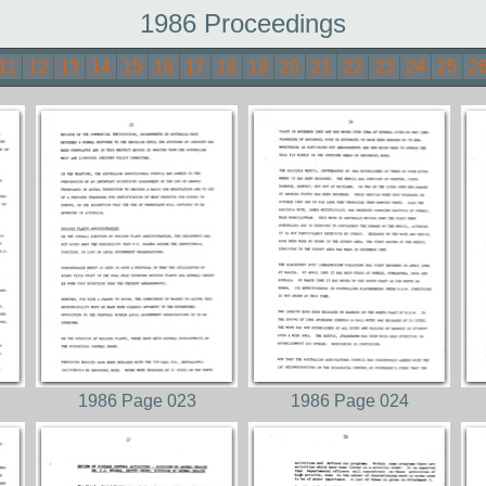
1986 Proceedings
11
12
13
14
15
16
17
18
19
20
21
22
23
24
25
2
1986 Page 023
1986 Page 024