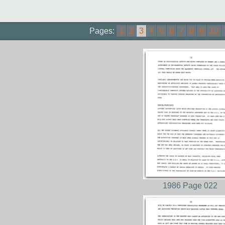
Pages:
1
2
3
4
5
6
7
8
9
10
1986 Page 022