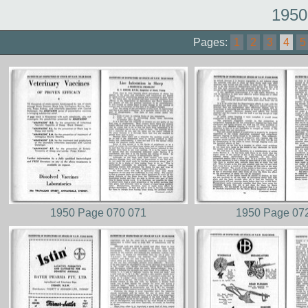
1950
Pages:
1
2
3
4
5
1950 Page 070 071
1950 Page 07