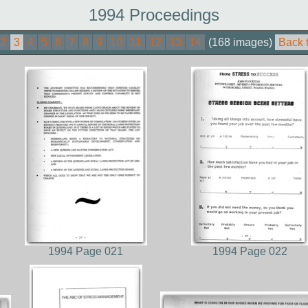
1994 Proceedings
2
3
4
5
6
7
8
9
10
11
12
13
14
(168 images)
Back 
1994 Page 021
1994 Page 022