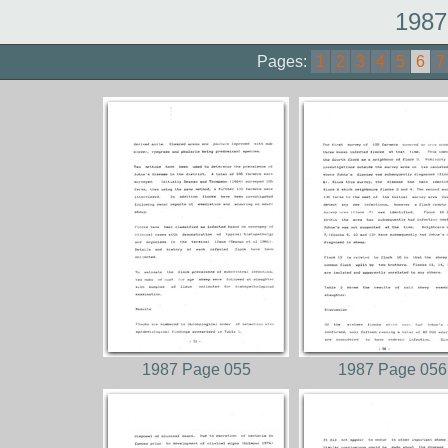
1987
Pages:
1
2
3
4
5
6
7
1987 Page 055
1987 Page 056