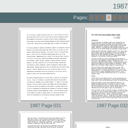
1987
Pages:
1
2
3
4
5
6
7
1987 Page 031
1987 Page 032