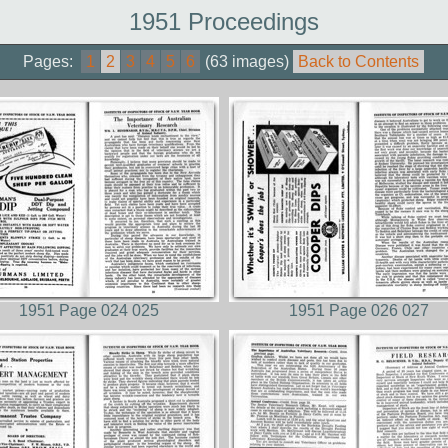
1951 Proceedings
Pages:
1
2
3
4
5
6
(63 images)
Back to Contents
1951 Page 024 025
1951 Page 026 027