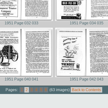
1951 Page 032 033
1951 Page 034 035
1951 Page 040 041
1951 Page 042 043
Pages:
1
2
3
4
5
6
(63 images)
Back to Contents